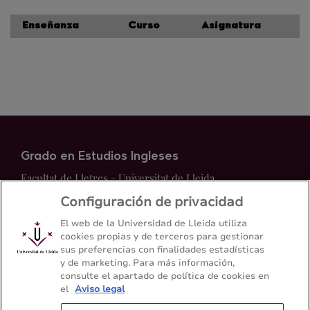
Enseñanza
Curso
Asignatura
Grado en Estudios Ingleses
Facultat de Lletres - Universitat de Lleida
Configuración de privacidad
Mapa del web
Contacto
El web de la Universidad de Lleida utiliza
cookies propias y de terceros para gestionar
sus preferencias con finalidades estadísticas
973 70 21 08
y de marketing. Para más información,
consulte el apartado de política de cookies en
el
Aviso legal